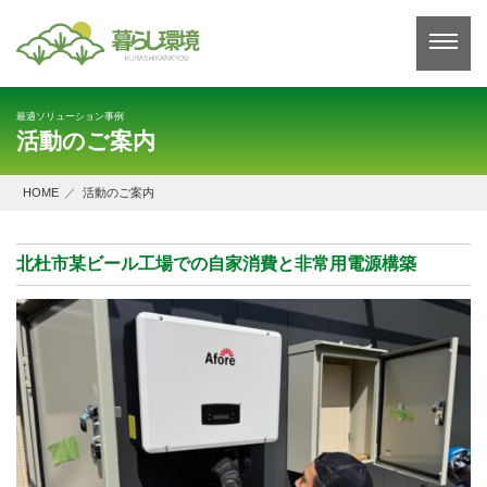
コ
ン
テ
ン
ツ
へ
最適ソリューション事例
ス
活動のご案内
キ
ッ
プ
HOME
活動のご案内
北杜市某ビール工場での自家消費と非常用電源構築