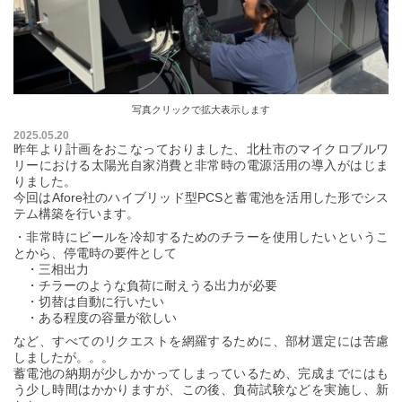
写真クリックで拡大表示します
2025.05.20
昨年より計画をおこなっておりました、北杜市のマイクロブルワ
リーにおける太陽光自家消費と非常時の電源活用の導入がはじま
りました。
今回はAfore社のハイブリッド型PCSと蓄電池を活用した形でシス
テム構築を行います。
・非常時にビールを冷却するためのチラーを使用したいというこ
とから、停電時の要件として
・三相出力
・チラーのような負荷に耐えうる出力が必要
・切替は自動に行いたい
・ある程度の容量が欲しい
など、すべてのリクエストを網羅するために、部材選定には苦慮
しましたが。。。
蓄電池の納期が少しかかってしまっているため、完成までにはも
う少し時間はかかりますが、この後、負荷試験などを実施し、新