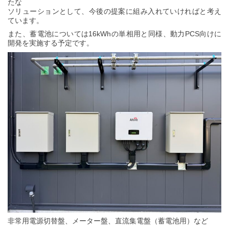
たな
ソリューションとして、今後の提案に組み入れていければと考え
ています。
また、蓄電池については16kWhの単相用と同様、動力PCS向けに
開発を実施する予定です。
非常用電源切替盤、メーター盤、直流集電盤（蓄電池用）など