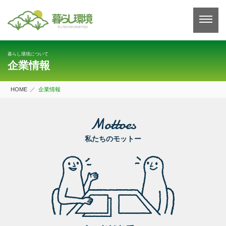
コ
ン
テ
ン
ツ
へ
暮らし環境について
ス
企業情報
キ
ッ
プ
HOME
企業情報
Mottoes
私たちのモットー